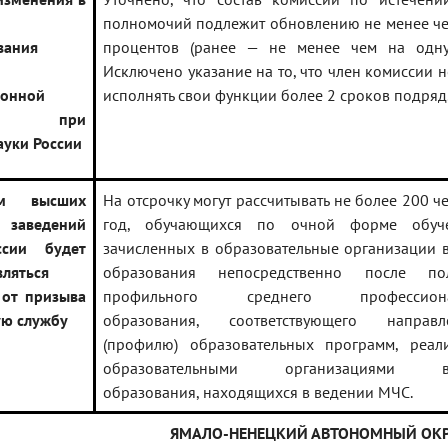
полномочий подлежит обновлению не менее че
вания
процентов (ранее — не менее чем на одну 
Исключено указание на то, что член комиссии 
ионной
исполнять свои функции более 2 сроков подряд
сии при
уки России
ам высших
На отсрочку могут рассчитывать не более 200 ч
 заведений
год, обучающихся по очной форме обуч
сии будет
зачисленных в образовательные организации 
вляться
образования непосредственно после пол
 от призыва
профильного среднего профессиона
ую службу
образования, соответствующего направл
(профилю) образовательных программ, реал
образовательными организациями в
образования, находящихся в ведении МЧС.
ЯМАЛО-НЕНЕЦКИЙ АВТОНОМНЫЙ ОКР