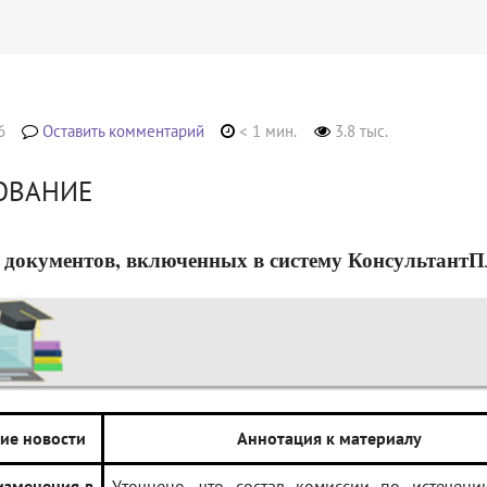
6
Оставить комментарий
< 1 мин.
3.8 тыс.
ОВАНИЕ
 документов, включенных в систему КонсультантПлюс
ие новости
Аннотация к материалу
изменения в
Уточнено, что состав комиссии по истечени