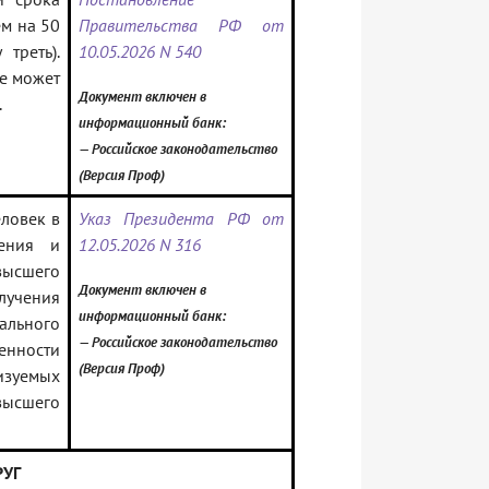
м на 50
Правительства РФ от
треть).
10.05.2026 N 540
не может
Документ включен в
.
информационный банк:
— Российское законодательство
(Версия Проф)
еловек в
Указ Президента РФ от
ения и
12.05.2026 N 316
высшего
Документ включен в
учения
информационный банк:
льного
— Российское законодательство
енности
(Версия Проф)
изуемых
ысшего
УГ