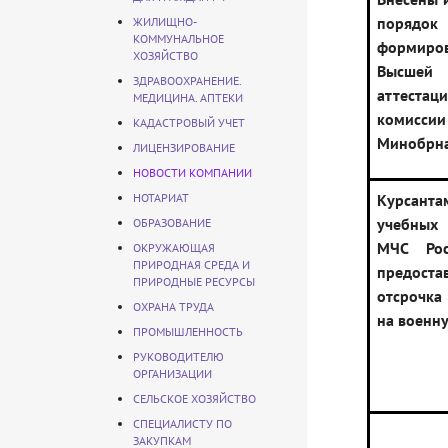
порядок
ЖИЛИЩНО-
КОММУНАЛЬНОЕ
формиро
ХОЗЯЙСТВО
Высшей
ЗДРАВООХРАНЕНИЕ.
аттестац
МЕДИЦИНА. АПТЕКИ
комис
КАДАСТРОВЫЙ УЧЕТ
Минобрна
ЛИЦЕНЗИРОВАНИЕ
НОВОСТИ КОМПАНИИ
НОТАРИАТ
Курсант
учебных
ОБРАЗОВАНИЕ
МЧС Рос
ОКРУЖАЮЩАЯ
ПРИРОДНАЯ СРЕДА И
предоста
ПРИРОДНЫЕ РЕСУРСЫ
отсрочка
ОХРАНА ТРУДА
на военн
ПРОМЫШЛЕННОСТЬ
РУКОВОДИТЕЛЮ
ОРГАНИЗАЦИИ
СЕЛЬСКОЕ ХОЗЯЙСТВО
СПЕЦИАЛИСТУ ПО
ЗАКУПКАМ