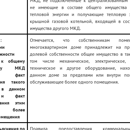
МКД, не подключенные к централизованным т
не имеющие в составе общего имущества 
тепловой энергии и получающие тепловую 
крышной газовой котельной, входящей в сос
имущества другого МКД.
:
Отмечается, что собственникам пом
ми
многоквартирном доме принадлежит на п
жности
долевой собственности общее имущество в та
 к общему
том числе механическое, электрическое, 
ству МКД
техническое и другое оборудование, нах
тся факт
данном доме за пределами или внутри п
ния такого
обслуживающее более одного помещения.
 в данном
и факт
вания этим
ом более
омещения
ъяснения по
Правила предоставления коммунальн