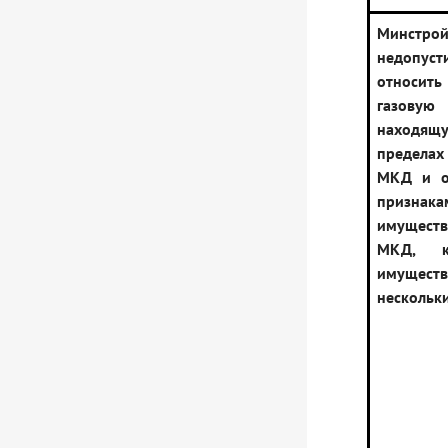
Минстрой
недопуст
относит
газовую 
наход
предел
МКД и о
признак
имущест
МКД, 
имуществ
нескольк