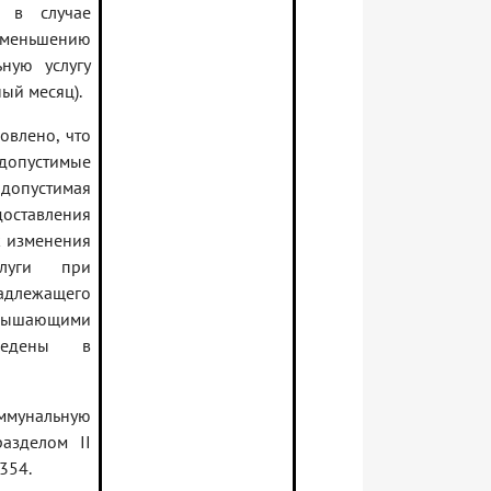
 в случае
уменьшению
ную услугу
ый месяц).
овлено, что
 допустимые
опустимая
ставления
к изменения
луги при
адлежащего
вышающими
иведены в
ммунальную
разделом II
354.