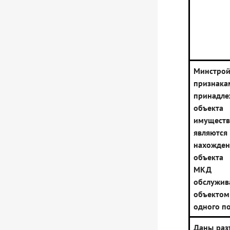
Минстрой
признака
принадле
объекта
имуще
являю
нахожде
объекта
МКД 
обслужи
объект
одного п
Даны раз