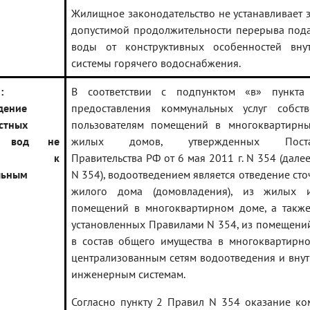
Жилищное законодательство не устанавливает 
допустимой продолжительности перерыва под
воды от конструктивных особенностей вну
системы горячего водоснабжения.
:
В соответствии с подпунктом «в» пункт
дение
предоставления коммунальных услуг собст
стных
пользователям помещений в многоквартирн
х вод не
жилых домов, утвержденных Постан
сено к
Правительства РФ от 6 мая 2011 г. N 354 (дале
льным
N 354), водоотведением является отведение сто
жилого дома (домовладения), из жилых 
помещений в многоквартирном доме, а также
установленных Правилами N 354, из помещени
в состав общего имущества в многоквартирн
централизованным сетям водоотведения и вн
инженерным системам.
Согласно пункту 2 Правил N 354 оказание к