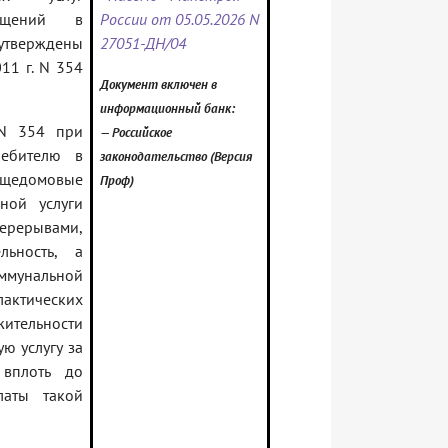
ещений в
России от 05.05.2026 N
тверждены
27051-ДН/04
11 г. N 354
Документ включен в
информационный банк:
 N 354 при
— Российское
ребителю в
законодательство (Версия
щедомовые
Проф)
ной услуги
рерывами,
льность, а
ммунальной
актических
ительности
ю услугу за
вплоть до
латы такой