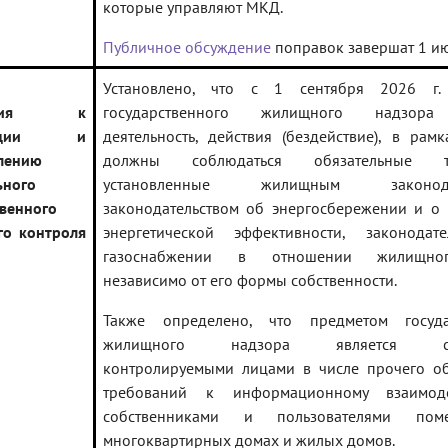
которые управляют МКД.
Публичное обсуждение
поправок завершат 1 ию
Установлено, что с 1 сентября 2026 г.
вания к
государственного жилищного надзора
изации и
деятельность, действия (бездействие), в рам
лению
должны соблюдаться обязательные тр
ьного
установленные жилищным законодате
твенного
законодательством об энергосбережении и о
о контроля
энергетической эффективности, законодат
газоснабжении в отношении жилищно
независимо от его формы собственности.
Также определено, что предметом госуда
жилищного надзора является со
контролируемыми лицами в числе прочего об
требований к информационному взаимод
собственниками и пользователями по
многоквартирных домах и жилых домов.