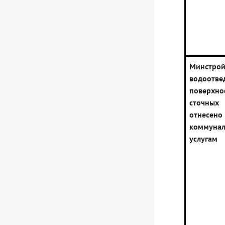
Минстрой
водоотве
поверхно
сточны
отне
коммуна
услугам