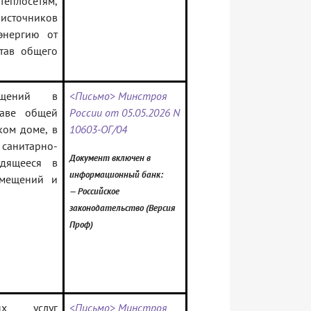
еплосетям,
источников
энергию от
тав общего
ещений в
<Письмо> Минстроя
раве общей
России от 05.05.2026 N
ком доме, в
10603-ОГ/04
санитарно-
Документ включен в
одящееся в
информационный банк:
омещений и
— Российское
законодательство (Версия
Проф)
ых услуг
<Письмо> Минстроя