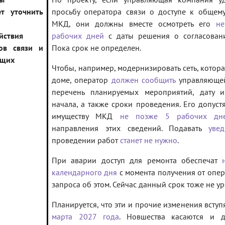
ет уточнить
просьбу оператора связи о доступе к общем
МКД, они должны вместе осмотреть его
н
йствия
рабочих дней
с даты решения о согласова
ов связи и
Пока срок не определен.
ющих
Чтобы, например, модернизировать сеть, котора
й
доме, оператор
должен сообщить
управляюще
перечень планируемых мероприятий, дату 
начала, а также сроки проведения. Его допуст
имуществу МКД
не позже 5 рабочих дн
направления этих сведений. Подавать
уве
проведении работ
станет не нужно
.
При аварии доступ для ремонта обеспечат
календарного дня
с момента получения от опер
запроса об этом. Сейчас данный срок тоже не у
Планируется, что эти и прочие изменения вступ
марта 2027 года
. Новшества касаются и д