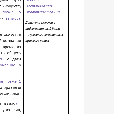
у имуществу
Постановления
е позже 15
Правительства РФ
нии
запроса
.
Документ включен в
информационный банк:
я уже есть в
— Проекты нормативных
й компании
правовых актов
и время их
ят к общему
ей
с даты
домление
о
не позже 1
атора связи
регулирован.
ят в силу
с 1
ругих лиц,