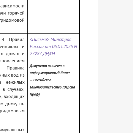
зависимости
ачи горячей
тридомовой
а 4 Правил
<Письмо> Минстроя
венникам и
России от 06.05.2026 N
ых домах и
27287-ДН/04
овлением
Документ включен в
е — Правила
информационный банк:
чных вод из
— Российское
и нежилых
законодательство (Версия
 в случаях,
Проф)
й, входящих
ом доме, по
утридомовым
оммунальных