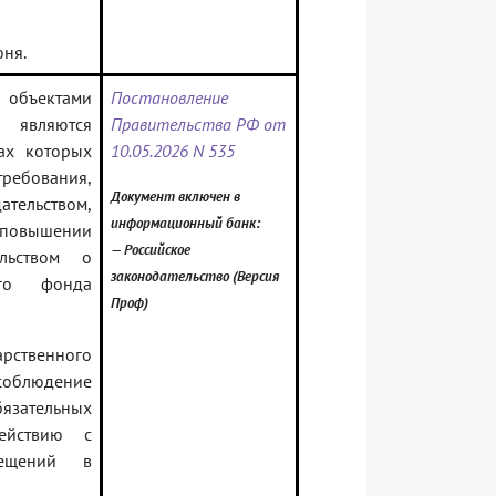
ня.
 объектами
Постановление
 являются
Правительства РФ от
ках которых
10.05.2026 N 535
ебования,
Документ включен в
льством,
информационный банк:
 повышении
— Российское
ельством о
законодательство (Версия
го фонда
Проф)
рственного
блюдение
язательных
ействию с
мещений в