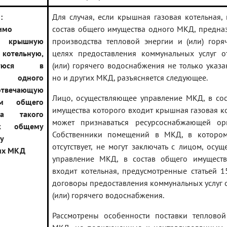
:
Для случая, если крышная газовая котельная,
имо
состав общего имущества одного МКД, предна
ь крышную
производства тепловой энергии и (или) гор
котельную,
целях предоставления коммунальных услуг о
ящуюся в
(или) горячего водоснабжения не только указ
ах одного
но и других МКД, разъясняется следующее.
твечающую
Лицо, осуществляющее управление МКД, в со
ам общего
имущества которого входит крышная газовая ко
ва такого
может признаваться ресурсоснабжающей орг
к общему
Собственники помещений в МКД, в котором
у
отсутствует, не могут заключать с лицом, осу
их МКД
управление МКД, в состав общего имуществ
входит котельная, предусмотренные статьей 
договоры предоставления коммунальных услуг 
(или) горячего водоснабжения.
Рассмотрены особенности поставки тепловой