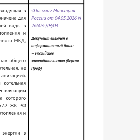
 входящая в
<Письмо> Минстроя
значена для
России от 04.05.2026 N
ячей воды в
26603-ДН/04
топления и
Документ включен в
анного МКД,
информационный банк:
— Российское
став общего
законодательство (Версия
тельная, не
Проф)
анизацией.
 котельная
ществляющим
а которого
157.2 ЖК РФ
отопления и
 энергии в