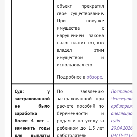
объект прекратил
свое существование.
При покупке
имущества с
нарушением закона
налог платит тот, кто
владел этим
имуществом и
использовал его.
Подробнее в
обзоре
.
Суд: у
По заявлению
Постановле
застрахованной
застрахованной при
Четвертого
не было
расчете пособий по
арбитражно
заработка
беременности и
апелляцион
более 4 лет –
родам и по уходу за
суда 
заменить годы
ребенком до 1,5 лет
29.04.202
для выплаты
работодатель
04АП-411/2