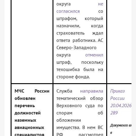
округа
не
согласился
со
штрафом, который
назначили, когда
страхователь ждал
ответа работника. АС
Северо-Западного
округа
отменил
штраф, поскольку
техошибка была на
стороне фонда.
МЧС России
Служба
направила
Приказ 
обновлен
тематический обзор
России 
перечень
Верховного суда по
20.04.202
должностей
спорам об
289
наземных
обложении
Документ вкл
авиационных
имущества. В нем ВС
в
специалистов
РФ рассмотрел