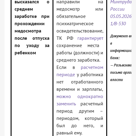
высказался о
направили на
Минтруда
среднем
медосмотр или
России 
заработке при
обязательное
05.05.2026 N
прохождении
психиатрическое
1/В-530
медосмотра
освидетельствование,
Документ вкл
после отпуска
ТК РФ
гарантирует
в
по уходу за
сохранение места
информацион
ребенком
работы (должности) и
банк:
среднего заработка.
— Разъясняющ
Если в
расчетном
письма органо
периоде
у работника
власти
нет отработанного
времени и зарплаты,
можно однократно
заменить
расчетный
период другим –
периодом, который
был до него, и
равный ему.