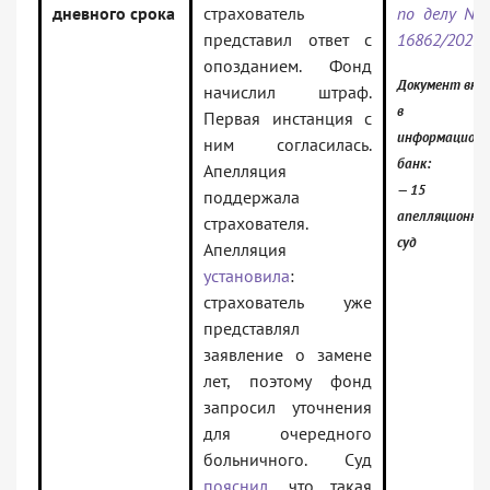
дневного срока
страхователь
по делу N 
представил ответ с
16862/2025
опозданием. Фонд
Документ вкл
начислил штраф.
в
Первая инстанция с
информацион
ним согласилась.
банк:
Апелляция
— 15
поддержала
апелляционны
страхователя.
суд
Апелляция
установила
:
страхователь уже
представлял
заявление о замене
лет, поэтому фонд
запросил уточнения
для очередного
больничного. Суд
пояснил
, что такая