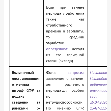
Если при замене
периода у работника
также нет
отработанного
времени и зарплаты,
то средний
заработок
определяют
исходя
из его тарифной
ставки (оклада).
Больничный
Фонд
запросил
Постановле
лист: апелляция
заявление о замене
Пятнадцат
отменила
лет расчетного
арбитражно
штраф СФР за
периода для пособия
апелляцион
подачу
по
суда 
сведений за
нетрудоспособности.
29.04.202
рамками 3-
По мнению СФР,
15АП-222/2