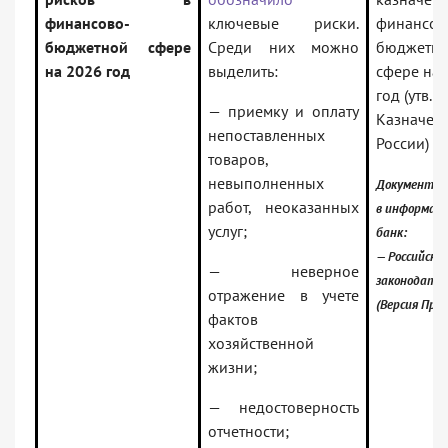
финансово-
ключевые риски.
финансов
бюджетной сфере
Среди них можно
бюджетн
на 2026 год
выделить:
сфере на 
год (утв.
— приемку и оплату
Казначей
непоставленных
России)
товаров,
невыполненных
Документ в
работ, неоказанных
в информац
услуг;
банк:
— Российское
— неверное
законодате
отражение в учете
(Версия Про
фактов
хозяйственной
жизни;
— недостоверность
отчетности;