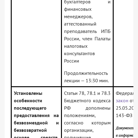
бухгалтеров и
финансовых
менеджеров,
аттестованный
преподаватель ИПБ
России, член Палаты
налоговых
консультантов
России
Продолжительность
лекции — 13:30 мин.
Установлены
Статьи 78, 78.1 и 78.3
Федераль
особенности
Бюджетного кодекса
закон
от
последующего
РФ дополнены
25.05.202
предоставления на
положениями,
143-ФЗ
безвозмездной и
согласно которым
Документ в
безвозвратной
организации,
в информац
основе средств,
получившие