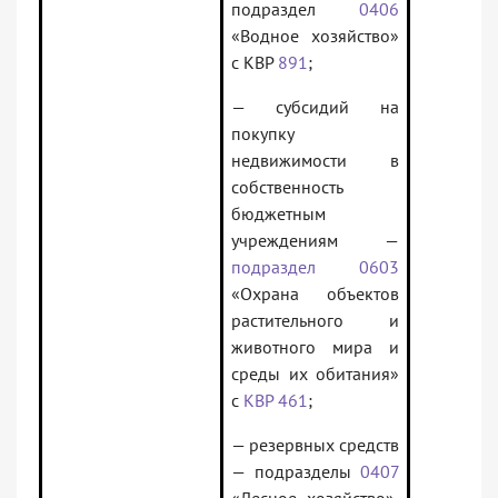
подраздел
0406
«Водное хозяйство»
с КВР
891
;
— субсидий на
покупку
недвижимости в
собственность
бюджетным
учреждениям —
подраздел 0603
«Охрана объектов
растительного и
животного мира и
среды их обитания»
с
КВР 461
;
— резервных средств
— подразделы
0407