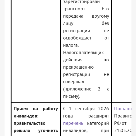
зарегистрирован
транспорт. Его
передача другому
лицу без
регистрации не
освобождает от
налога.
Налогоплательщик
действия по
прекращению
регистрации не
совершал
(приложение 2 к
письму).
Прием на работу
С 1 сентября 2026
Постанов
инвалидов:
года расширят
Правитель
правительство
перечень
категорий
РФ от
решило уточнить
инвалидов, при
21.05.202