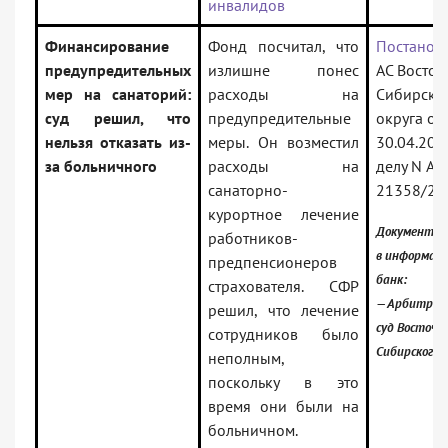
инвалидов
Финансирование
Фонд посчитал, что
Постанов
предупредительных
излишне понес
АС Восточ
мер на санаторий:
расходы на
Сибирско
суд решил, что
предупредительные
округа от
нельзя отказать из-
меры. Он возместил
30.04.202
за больничного
расходы на
делу N А1
санаторно-
21358/20
курортное лечение
Документ в
работников-
в информац
предпенсионеров
банк:
страхователя. СФР
— Арбитра
решил, что лечение
суд Восточно
сотрудников было
Сибирского 
неполным,
поскольку в это
время они были на
больничном.