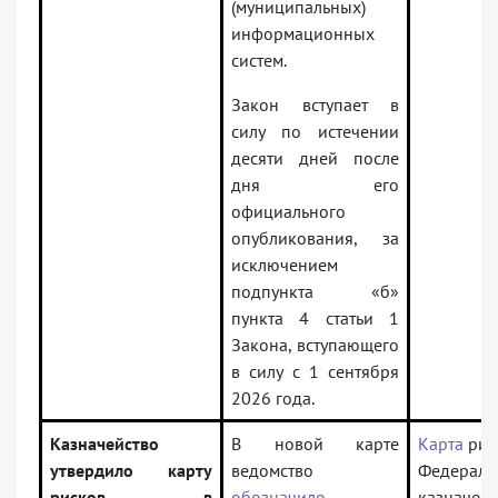
(муниципальных)
информационных
систем.
Закон вступает в
силу по истечении
десяти дней после
дня его
официального
опубликования, за
исключением
подпункта «б»
пункта 4 статьи 1
Закона, вступающего
в силу с 1 сентября
2026 года.
Казначейство
В новой карте
Карта
рис
утвердило карту
ведомство
Федераль
рисков в
обозначило
казначейс