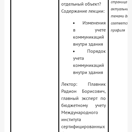
страница с 
отдельный объект?
актуальным
Содержание лекции:
темами для
Изменения
соответств
в учете
профиля
коммуникаций
внутри здания
Порядок
учета
коммуникаций
внутри здания
Лектор: Плавник
Радион Борисович,
главный эксперт по
бюджетному учету
Международного
института
сертифицированных