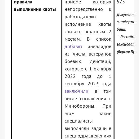
правила
приеме которых
575
выполнения квоты
непосредственно к
Документ в
работодателю
в информац
исполнение квоты
банк:
считают кратным 2
— Российское
местам. В список
законодате
добавят
инвалидов
(Версия Про
из числа ветеранов
боевых действий,
которые с 1 октября
2022 года до 1
сентября 2023 года
заключили
в том
числе соглашения с
Минобороны. При
этом такие
специалисты
выполняли задачи в
спецподразделениях