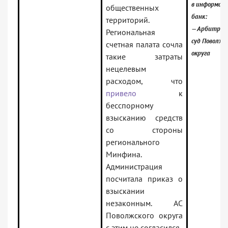
в информац
общественных
банк:
территорий.
— Арбитра
Региональная
суд Поволжс
счетная палата сочла
округа
такие затраты
нецелевым
расходом, что
привело
к
бесспорному
взысканию средств
со стороны
регионального
Минфина.
Администрация
посчитала приказ о
взыскании
незаконным. АС
Поволжского округа
с этим не согласился.