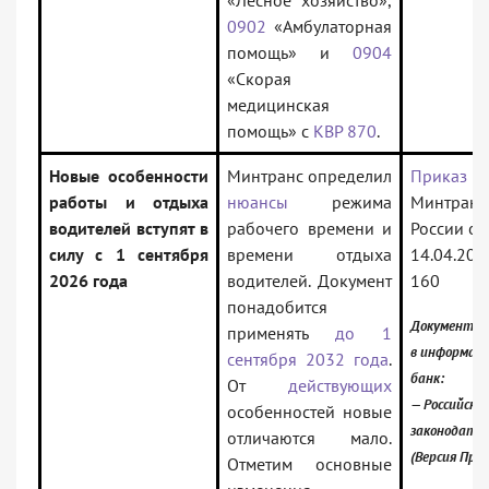
«Лесное хозяйство»,
0902
«Амбулаторная
помощь» и
0904
«Скорая
медицинская
помощь» с
КВР 870
.
Новые особенности
Минтранс определил
Приказ
работы и отдыха
нюансы
режима
Минтранс
водителей вступят в
рабочего времени и
России от
силу с 1 сентября
времени отдыха
14.04.202
2026 года
водителей. Документ
160
понадобится
Документ в
применять
до 1
в информац
сентября 2032 года
.
банк:
От
действующих
— Российское
особенностей новые
законодате
отличаются мало.
(Версия Про
Отметим основные