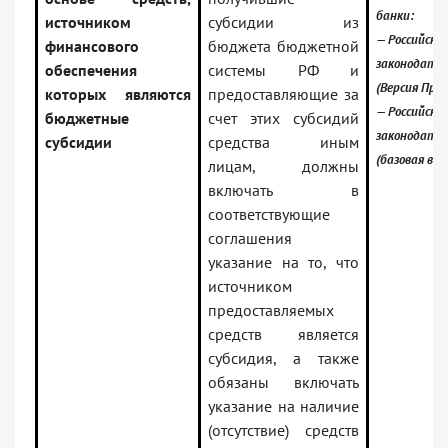
банки:
источником
субсидии из
— Российское
финансового
бюджета бюджетной
законодате
обеспечения
системы РФ и
(Версия Про
которых являются
предоставляющие за
— Российское
бюджетные
счет этих субсидий
законодате
субсидии
средства иным
(базовая вер
лицам, должны
включать в
соответствующие
соглашения
указание на то, что
источником
предоставляемых
средств является
субсидия, а также
обязаны включать
указание на наличие
(отсутствие) средств