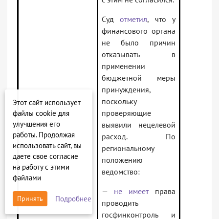
Суд
отметил
, что у
финансового органа
не было причин
отказывать в
применении
бюджетной меры
принуждения,
поскольку
Этот сайт использует
проверяющие
файлы cookie для
улучшения его
выявили нецелевой
работы. Продолжая
расход. По
использовать сайт, вы
региональному
даете свое согласие
положению
на работу с этими
ведомство:
файлами
—
не имеет
права
Подробнее
Принять
проводить
госфинконтроль и