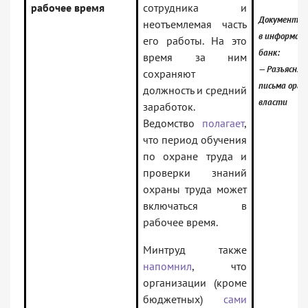
рабочее время
сотрудника и
Документ в
неотъемлемая часть
в информац
его работы. На это
банк:
время за ним
— Разъясня
сохраняют
письма орга
должность и средний
власти
заработок.
Ведомство
полагает
,
что период обучения
по охране труда и
проверки знаний
охраны труда может
включаться в
рабочее время.
Минтруд также
напомнил
, что
организации (кроме
бюджетных)
сами