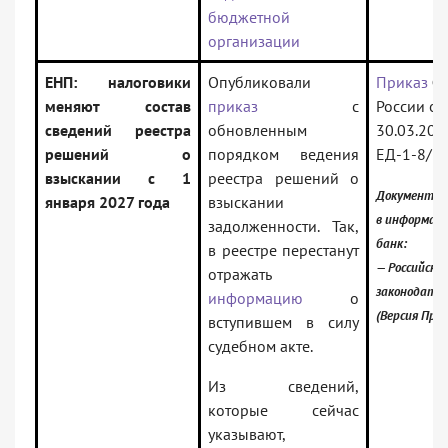
бюджетной
организации
ЕНП: налоговики
Опубликовали
Приказ
Ф
меняют состав
приказ
с
России от
сведений реестра
обновленным
30.03.202
решений о
порядком ведения
ЕД-1-8/
взыскании с 1
реестра решений о
Документ в
января 2027 года
взыскании
в информац
задолженности. Так,
банк:
в реестре перестанут
— Российское
отражать
законодате
информацию
о
(Версия Про
вступившем в силу
судебном акте.
Из сведений,
которые сейчас
указывают,