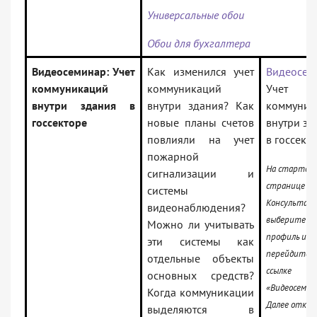
Универсальные обои
Обои для бухгалтера
Видеосеминар: Учет
Как изменился учет
Видеосем
коммуникаций
коммуникаций
Учет
внутри здания в
внутри здания? Как
коммуник
госсекторе
новые планы счетов
внутри зд
повлияли на учет
в госсект
пожарной
На стартов
сигнализации и
странице с
системы
Консультан
видеонаблюдения?
выберите С
Можно ли учитывать
профиль и
эти системы как
перейдите п
отдельные объекты
ссылке
основных средств?
«Видеосемин
Когда коммуникации
Далее откро
выделяются в