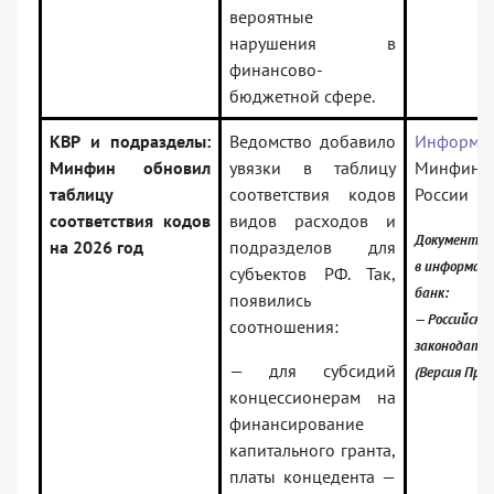
вероятные
нарушения в
финансово-
бюджетной сфере.
КВР и подразделы:
Ведомство добавило
Информа
Минфин обновил
увязки в таблицу
Минфина
таблицу
соответствия кодов
России
соответствия кодов
видов расходов и
Документ в
на 2026 год
подразделов для
в информац
субъектов РФ. Так,
банк:
появились
— Российское
соотношения:
законодате
— для субсидий
(Версия Про
концессионерам на
финансирование
капитального гранта,
платы концедента —