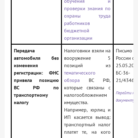
обучения и
проверки знания по
охраны труда
работников
бюджетной
организации
Передача
Налоговики взяли на
Письмо Ф
автомобиля без
вооружение 5
России от
изменения
позиций из
25.05.202
регистрации: ФНС
тематического
БС-36-
привела позицию
обзора
ВС РФ,
21/4346
ВС РФ по
которые связаны с
Перейти к
транспортному
налогообложением
документу
налогу
имущества.
Например, юрлиц и
ИП касается вывод:
транспортный налог
платят те, на кого