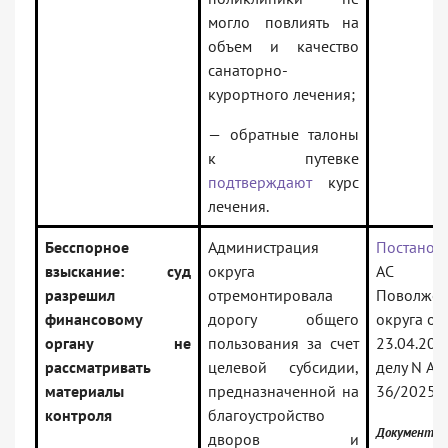
могло повлиять на
объем и качество
санаторно-
курортного лечения;
— обратные талоны
к путевке
подтверждают
курс
лечения.
Бесспорное
Администрация
Постанов
взыскание: суд
округа
АС
разрешил
отремонтировала
Поволжск
финансовому
дорогу общего
округа от
органу не
пользования за счет
23.04.202
рассматривать
целевой субсидии,
делу N А5
материалы
предназначенной на
36/2025
контроля
благоустройство
Документ в
дворов и