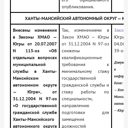
опубликования.
ХАНТЫ-МАНСИЙСКИЙ АВТОНОМНЫЙ ОКРУГ — ЮГ
Внесены изменения
Так, изменениями в
Закон
в Законы ХМАО —
Закон ХМАО — Югры
Югры 
Югры от 20.07.2007
от 31.12.2004 N 97-оз
04.06.
N 113-оз «Об
снижены
39-оз
отдельных вопросах
квалификационные
Докумен
муниципальной
требования к
в
службы в Ханты-
минимальному стажу
информ
Мансийском
государственной
банк:
автономном округе
гражданской службы и
— Хант
— Югре», от
стажу работы по
Мансийс
31.12.2004 N 97-оз
специальности,
автоном
«О государственной
направлению
— Югра
гражданской службе
подготовки для
Ханты-Мансийского
замещения
автономного округа
должностей