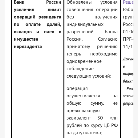
Банк России
Обновлены условия
Решен
увеличил лимит
совершения операций
Рабоч
операций резидента
без получения
группы
по оплате долей,
индивидуальных
России
вкладов и паев в
разрешений Банка
01.06.
имуществе
России. Согласно
ПРГ-43
нерезидента
принятому решению
11/11
теперь необходимо
Докумен
одновременное
в
соблюдение
информ
следующих условий:
банк:
операция
— Россий
осуществляется на
законод
общую сумму, не
(Версия 
превышающую
эквивалент 30 млн
рублей по курсу ЦБ РФ
на дату платежа;