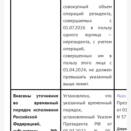
совокупный объем
операций резидента,
совершаемых с
01.07.2026 в пользу
одного юрлица —
нерезидента, с учетом
операций,
совершенных им в
пользу этого лица с
01.04.2024, не должен
превышать указанный
выше лимит.
Внесены уточнения
Установлено, что
Указ
во временный
указанный временный
Прези
порядок исполнения
порядок,
от 01.
Российской
установленный Указом
N 377
Федерацией,
Президента РФ от
Докумен
субъектами РФ,
05.03.2022 N 95,