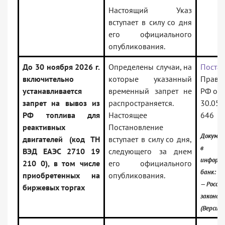
Настоящий Указ
вступает в силу со дня
его официального
опубликования.
До 30 ноября 2026 г.
Определены случаи, на
Поста
включительно
которые указанный
Правит
устанавливается
временный запрет не
РФ от
запрет на вывоз из
распространяется.
30.05.
РФ топлива для
Настоящее
646
реактивных
Постановление
Докумен
двигателей (код ТН
вступает в силу со дня,
в
ВЭД ЕАЭС 2710 19
следующего за днем
информ
210 0), в том числе
его официального
банк:
приобретенных на
опубликования.
— Россий
биржевых торгах
законод
(Версия 