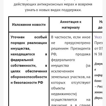
действующих антикризисных мерах и вовремя
узнать о новых видах поддержки.
Аннотация к
Наз
Изложение новости
материалу
док
Уточнен особый
В частности, если иное
Указ
порядок реализации
не предусмотрено
Прези
имущества,
решением Президента
от 03.
находящегося в
РФ, продажа
N 389
федеральной
федерального
Докумен
собственности, в
имущества (за
в
целях обеспечения
исключением
информ
обороноспособности
земельных участков, на
банк:
и безопасности РФ
которых отсутствуют
— Россий
объекты
законод
недвижимости)
(Версия 
осуществляется на
аукционе, а в случае