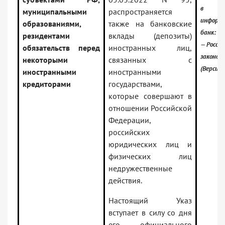
в
муниципальными
распространяется
информ
образованиями,
также на банковские
банк:
резидентами
вклады (депозиты)
— Россий
обязательств перед
иностранных лиц,
законод
некоторыми
связанных с
(Версия 
иностранными
иностранными
кредиторами
государствами,
которые совершают в
отношении Российской
Федерации,
российских
юридических лиц и
физических лиц
недружественные
действия.
Настоящий Указ
вступает в силу со дня
его официального