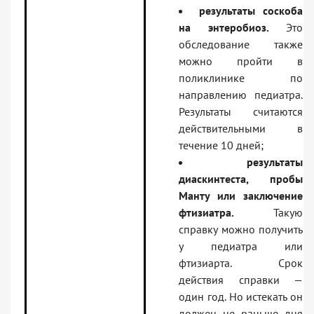
результаты соскоба
на энтеробиоз.
Это
обследование также
можно пройти в
поликлинике по
направлению педиатра.
Результаты считаются
действительными в
течение 10 дней;
результаты
диаскинтеста, пробы
Манту или заключение
фтизиатра.
Такую
справку можно получить
у педиатра или
фтизиарта. Срок
действия справки —
один год. Но истекать он
должен не раньше дня