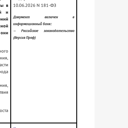
ры в
10.06.2026 N 181-ФЗ
ий и
Документ включен в
ений
информационный банк:
нной
— Российское законодательство
 они
(Версия Проф)
ного
ния,
асти
ода
ния,
твия
оста