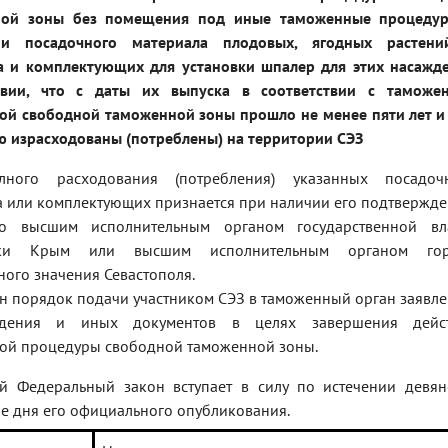
ной зоны без помещения под иные таможенные процеду
ии посадочного материала плодовых, ягодных растен
а и комплектующих для установки шпалер для этих насажд
вии, что с даты их выпуска в соответствии с таможе
ой свободной таможенной зоны прошло не менее пяти лет и
ю израсходованы (потреблены) на территории СЭЗ
лного расходования (потребления) указанных посадоч
а или комплектующих признается при наличии его подтвержде
о высшим исполнительным органом государственной вл
ики Крым или высшим исполнительным органом гор
ого значения Севастополя.
н порядок подачи участником СЭЗ в таможенный орган заявле
ждения и иных документов в целях завершения дейс
ой процедуры свободной таможенной зоны.
й Федеральный закон вступает в силу по истечении девян
е дня его официального опубликования.