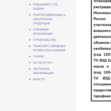
Установл
СПЕЦИАЛИСТУ ПО
распреде
КАДРАМ
Минсельх
СПИРТОСОДЕРЖАЩАЯ и
Росси
АЛКОГОЛЬНАЯ
ПРОДУКЦИЯ
участник
СТРАХОВЫЕ
внешнето
ОРГАНИЗАЦИИ
деятельн
СТРОИТЕЛЬСТВО
объемов 
ТРАНСПОРТ. ПЕРЕВОЗКА
необезжи
ГРУЗОВ И ПАССАЖИРОВ
(код 180
ТУРИЗМ
ТН ВЭД ЕА
УСН ЕСХН ПСН
масла и 
ЧАСТИЧНАЯ
(код 180
МОБИЛИЗАЦИЯ
ТН ВЭД
ЮРИСТУ
отношен
предоста
тарифная