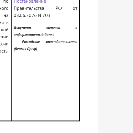
у по
Постановление
ного
Правительства РФ от
 на
08.06.2026 N 703
ия в
Документ включен в
ской
информационный банк:
ении
— Российское законодательство
сии
(Версия Проф)
асты