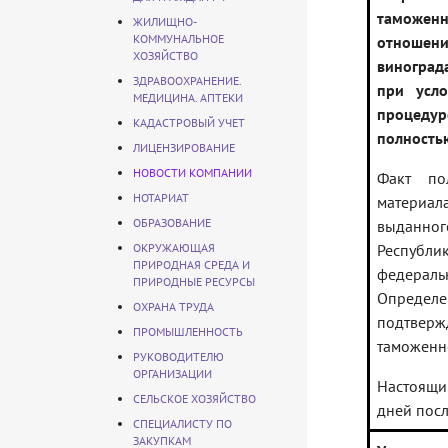
таможен
ЖИЛИЩНО-
КОММУНАЛЬНОЕ
отношен
ХОЗЯЙСТВО
виноград
ЗДРАВООХРАНЕНИЕ.
при усло
МЕДИЦИНА. АПТЕКИ
процедур
КАДАСТРОВЫЙ УЧЕТ
полность
ЛИЦЕНЗИРОВАНИЕ
НОВОСТИ КОМПАНИИ
Факт по
НОТАРИАТ
материал
ОБРАЗОВАНИЕ
выданног
ОКРУЖАЮЩАЯ
Республ
ПРИРОДНАЯ СРЕДА И
федеральн
ПРИРОДНЫЕ РЕСУРСЫ
Определе
ОХРАНА ТРУДА
подтвер
ПРОМЫШЛЕННОСТЬ
таможенн
РУКОВОДИТЕЛЮ
ОРГАНИЗАЦИИ
Настоящи
СЕЛЬСКОЕ ХОЗЯЙСТВО
дней посл
СПЕЦИАЛИСТУ ПО
ЗАКУПКАМ