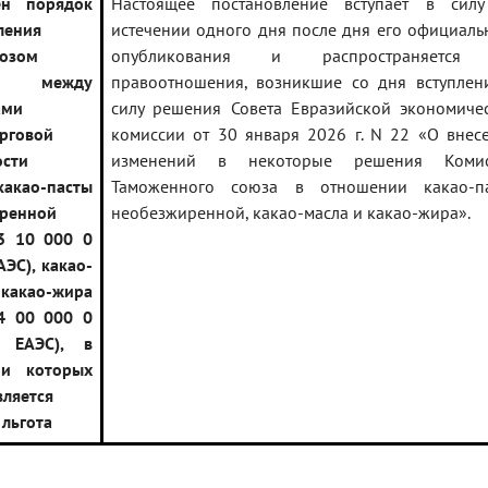
ен порядок
Настоящее постановление вступает в сил
ления
истечении одного дня после дня его официаль
озом
опубликования и распространяется
и между
правоотношения, возникшие со дня вступлен
ами
силу решения Совета Евразийской экономиче
рговой
комиссии от 30 января 2026 г. N 22 «О внес
ости
изменений в некоторые решения Комис
какао-пасты
Таможенного союза в отношении какао-п
ренной
необезжиренной, какао-масла и какао-жира».
3 10 000 0
ЭС), какао-
какао-жира
4 00 000 0
 ЕАЭС), в
ии которых
вляется
 льгота