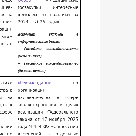
цев-
госзакупки: интересные
ия на
примеры из практики за
анием
2024 — 2026 годы»
зации
Документ включен в
пытом
информационные банки:
росы в
— Российское законодательство
(Версия Проф)
— Российское законодательство
(базовая версия)
ктики
«Рекомендации
по
ства в
организации
ны на
наставничества в сфере
дов к
здравоохранения в целях
фере
реализации Федерального
закона от 17 ноября 2025
шении
года N 424-ФЗ «О внесении
ие по
изменений в отдельные