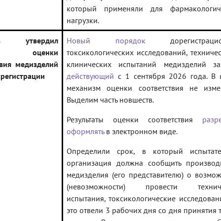
который применяли для фармакологич
нагрузки.
ав утвердил
Новый порядок
дорегистрацио
ла оценки
токсикологических исследований, техниче
твия медизделий
клинических испытаний медизделий за
срегистрации
действующий
с 1 сентября 2026 года. В 
механизм оценки соответствия не измен
Выделим часть новшеств.
Результаты оценки соответствия
разр
оформлять
в электронном виде.
Определили срок, в который испытате
организация должна сообщить производ
медизделия (его представителю) о возмо
(невозможности) провести технич
испытания, токсикологические исследован
это отвели 3 рабочих дня со дня принятия 