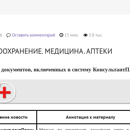
6
Оставить комментарий
15 мин.
3.8 тыс.
ООХРАНЕНИЕ. МЕДИЦИНА. АПТЕКИ
 документов, включенных в систему КонсультантПлюс
ение новости
Аннотация к материалу
ультантПлюс»
Можно ли применить защитную меру в