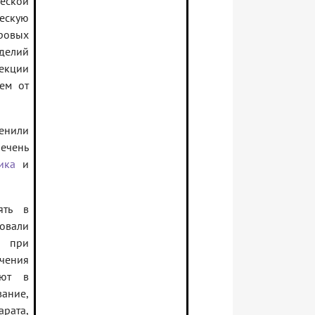
ской
ескую
ровых
делий
екции
ем от
енили
речень
ика
и
ять в
ровали
, при
чения
ают в
ание,
рата,