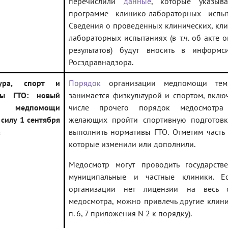
перечислили
данные
, которые указыв
программе клинико-лабораторных испыт
Сведения о проведенных клинических, кл
лабораторных испытаниях (в т.ч. об акте 
результатов) будут вносить в информси
Росздравнадзора.
тура, спорт и
Порядок
организации медпомощи тем
вы ГТО: новый
занимается физкультурой и спортом, вклю
к медпомощи
числе прочего порядок медосмотра
 силу 1 сентября
желающих пройти спортивную подготовк
а
выполнить нормативы ГТО. Отметим часть
которые изменили или дополнили.
Медосмотр могут проводить государстве
муниципальные и частные клиники. Е
организации нет лицензии на весь 
медосмотра, можно привлечь другие клини
п. 6, 7 приложения N 2 к порядку).