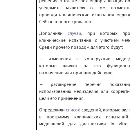
решения. В тот же срок медорганизация о
уведомить заявителя о том, возмож
проводить клинические испытания медизд
Сейчас точного срока нет.
Дополнили
случаи
, при которых про
клинические испытания с участием чело
Среди прочего поводом для этого будут:
— изменения в конструкции медизд
которые влияют на его функциона
назначение или принцип действия;
— расширение перечня показан
использованию медизделия или корректи
цели его применения.
Определили
список
сведений, которые вк
в программу клинических испытаний
медизделий для диагностики in vitro