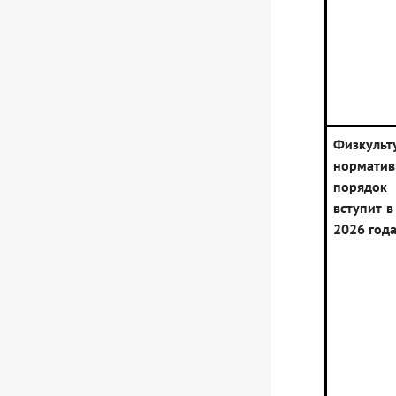
Физкуль
нормати
порядо
вступит в
2026 год