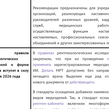
Рекомендации предназначены для учреди
организаций, реализующих наставниче
руководителей различных уровней, кад
служб, медицинских работни
осуществляющих функции наставн
наставляемых, профессиональных союзо
объединений и других заинтересованных л
е правила
В
правилах
рентгенологических исследо
логических
закрепили, что при их проведении
ваний и форма
применять
зарегистрированные медизде
 вступят в силу
ИИ.
Делать
МРТ допустимо без направ
я 2026 года
лечащего врача. Выделим еще ряд от
нового документа от
действующего
.
В стандарты оснащения добавили наимено
видов медизделий. Так, в стандарт осна
рентген-кабинета
включили многоформ