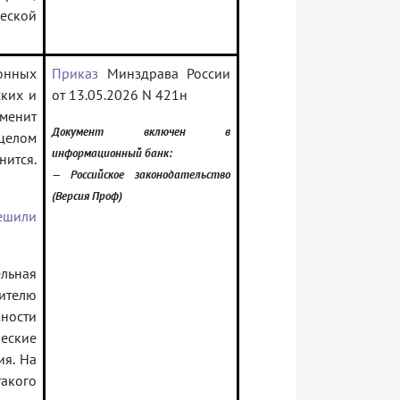
еской
нных
Приказ
Минздрава России
ских и
от 13.05.2026 N 421н
менит
Документ включен в
целом
информационный банк:
ится.
— Российское законодательство
(Версия Проф)
ешили
льная
ителю
жности
еские
ия. На
такого