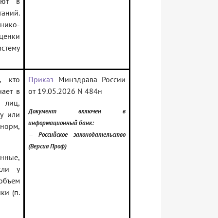
ают в
аний.
инико-
оценки
стему
, кто
Приказ
Минздрава России
чает в
от 19.05.2026 N 484н
 лиц,
Документ включен в
у или
информационный банк:
 норм,
— Российское законодательство
(Версия Проф)
нные,
сли у
объем
ки (п.