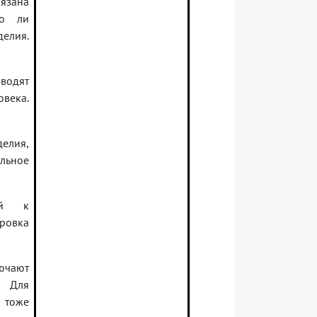
бязана
но ли
елия.
водят
века.
елия,
льное
ий к
ровка
лючают
. Для
 тоже