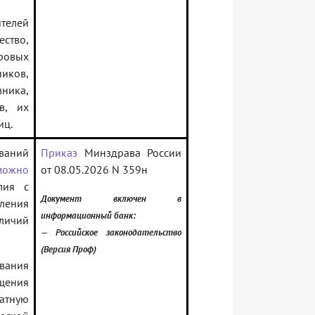
телей
ство,
ровых
ков,
ика,
в, их
иц.
ваний
Приказ
Минздрава России
можно
от 08.05.2026 N 359н
лия с
Документ включен в
ления
информационный банк:
личий
— Российское законодательство
(Версия Проф)
вания
щения
атную