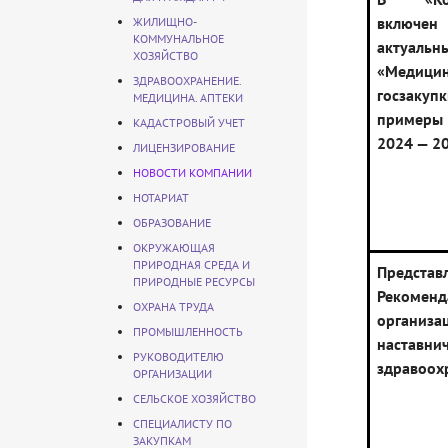
вклю
ЖИЛИЩНО-
КОММУНАЛЬНОЕ
актуал
ХОЗЯЙСТВО
«Медицин
ЗДРАВООХРАНЕНИЕ.
госзакуп
МЕДИЦИНА. АПТЕКИ
примеры 
КАДАСТРОВЫЙ УЧЕТ
2024 — 2
ЛИЦЕНЗИРОВАНИЕ
НОВОСТИ КОМПАНИИ
НОТАРИАТ
ОБРАЗОВАНИЕ
ОКРУЖАЮЩАЯ
ПРИРОДНАЯ СРЕДА И
Представ
ПРИРОДНЫЕ РЕСУРСЫ
Реком
ОХРАНА ТРУДА
организа
ПРОМЫШЛЕННОСТЬ
наставни
РУКОВОДИТЕЛЮ
здравоох
ОРГАНИЗАЦИИ
СЕЛЬСКОЕ ХОЗЯЙСТВО
СПЕЦИАЛИСТУ ПО
ЗАКУПКАМ