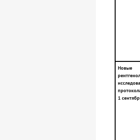
Новы
рентгено
исследо
протокола
1 сентябр