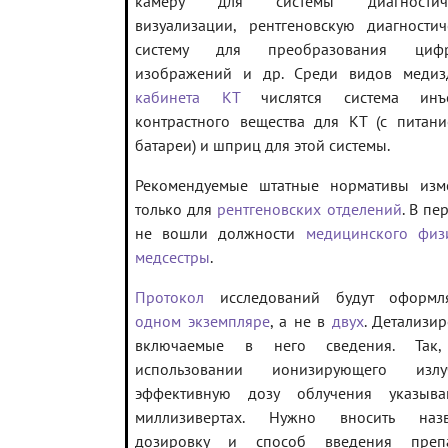
камеру для системы диагностиче
визуализации, рентгеновскую диагностич
систему для преобразования циф
изображений и др. Среди видов медиз
кабинета КТ
числятся система инъ
контрастного вещества для КТ (с питани
батареи) и шприц для этой системы.
Рекомендуемые штатные нормативы изм
только для
рентгеновских отделений
. В пе
не вошли должности
медицинского физ
медсестры
.
Протокол
исследований будут оформл
одном экземпляре
, а не в
двух
. Детализи
включаемые в него сведения. Так
использовании ионизирующего излу
эффективную дозу облучения указыв
миллизивертах. Нужно вносить назв
дозировку и способ введения препа