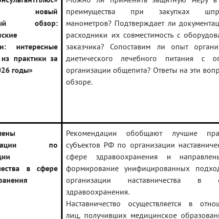
чен новый
преимущества при закупках шпри
ьный обзор:
манометров? Подтверждает ли документац
ские
расходники их совместимость с оборудов
ки: интересные
заказчика? Сопоставим ли опыт органи
из практики за
диетического лечебного питания с о
026 годы»
организации общепита? Ответы на эти воп
обзоре.
лены
Рекомендации обобщают лучшие пра
ендации по
субъектов РФ по организации наставниче
ции
сфере здравоохранения и направле
чества в сфере
формирование унифицированных подхо
ранения
организации наставничества в с
здравоохранения.
Наставничество осуществляется в отно
лиц, получивших медицинское образован