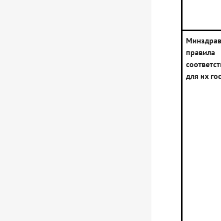
Минздр
прави
соответс
для их го