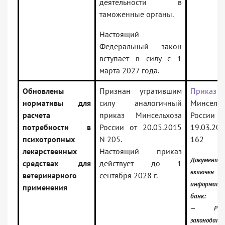
деятельности в
таможенные органы.
Настоящий
Федеральный закон
вступает в силу с 1
марта 2027 года.
Обновлены
Признан утратившим
Приказ
нормативы для
силу аналогичный
Минсельх
расчета
приказ Минсельхоза
Росси
потребности в
России от 20.05.2015
19.03.2
психотропных
N 205.
162
лекарственных
Настоящий приказ
Документ
средствах для
действует до 1
включ
ветеринарного
сентября 2028 г.
информаци
применения
банк:
— Росси
законодате