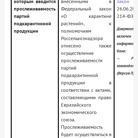
которым вводится
внесенными в
закон
прослеживаемость
Федеральный закон
26.06.2
партий
«О карантине
214-ФЗ
подкарантинной
растений», к
Документ
продукции
полномочиям
включ
Россельхознадзора
информаци
отнесено также
банк:
осуществление
— Росси
прослеживаемости
законодате
партий
(Версия Про
подкарантинной
продукции в
соответствии с актами,
составляющими право
Евразийского
экономического
союза.
Прослеживаемость
будет осуществляться в