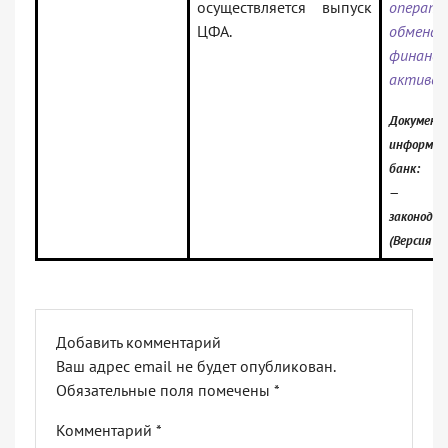
осуществляется выпуск
операт
ЦФА.
обмена
финансо
активо
Документ
информац
банк:
— Рос
законода
(Версия П
Добавить комментарий
Ваш адрес email не будет опубликован.
Обязательные поля помечены
*
Комментарий
*