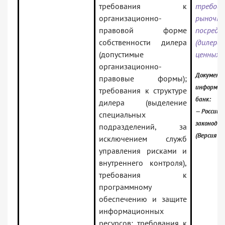
требования к
требо
организационно-
рыночн
правовой форме
посредн
собственности дилера
(дилерам
(допустимые
ценных 
организационно-
Документ 
правовые формы);
информац
требования к структуре
банк:
дилера (выделение
— Российс
специальных
законода
подразделений, за
(Версия П
исключением служб
управления рисками и
внутреннего контроля),
требования к
программному
обеспечению и защите
информационных
ресурсов; требования к