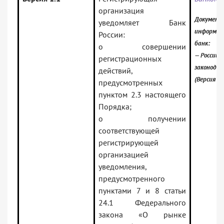
организация
Документ 
уведомляет Банк
информац
России:
банк:
о совершении
— Российс
регистрационных
законода
действий,
(Версия П
предусмотренных
пунктом 2.3 настоящего
Порядка;
о получении
соответствующей
регистрирующей
организацией
уведомления,
предусмотренного
пунктами 7 и 8 статьи
24.1 Федерального
закона «О рынке