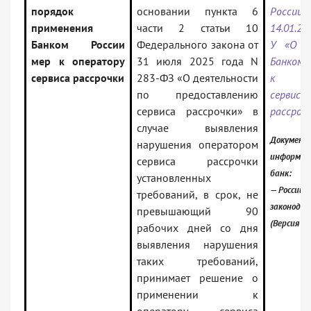
порядок
основании пункта 6
Росс
применения
части 2 статьи 10
14.01.20
Банком России
Федерального закона от
У «О п
мер к оператору
31 июля 2025 года N
Банком 
сервиса рассрочки
283-ФЗ «О деятельности
к оп
по предоставлению
сервиса
сервиса рассрочки» в
рассроч
случае выявления
Документ 
нарушения оператором
информац
сервиса рассрочки
банк:
установленных
— Российс
требований, в срок, не
законода
превышающий 90
(Версия П
рабочих дней со дня
выявления нарушения
таких требований,
принимает решение о
применении к