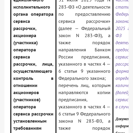
исполнительного
283-ФЗ «О деятельности
ста
органа оператора
по предоставлению
Федерал
сервиса
сервиса рассрочки»
закона 
рассрочки,
(далее — Федеральный
2025 го
акционера
закон N 283-ФЗ), а
ФЗ
(участника)
также порядок
деятел
оператора
направления Банком
предост
сервиса
России предписания,
сервиса
рассрочки, лица,
указанного в частях 4 —
рассроч
осуществляющего
6 статьи 9 указанного
формах,
контроль в
Федерального закона;
определ
отношении
перечень лиц, которым
количес
акционеров
направляются копии
(долей)
(участников)
предписания,
сервиса
оператора
указанного в частях 4 —
в случа
сервиса рассрочки
6 статьи 9 Федерального
Документ 
установленным
закона N 283-ФЗ, а
информац
требованиям
также порядок