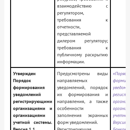
взаимодействию с
регулятором,
требования к
отчетности,
представляемой
дилером регулятору;
требования к
публичному раскрытию
информации.
Утвержден
Предусмотрены виды
«Порядо
Порядок
направляемых
формиро
формирования
уведомлений, порядок
уведомл
уведомлений
их формирования и
регист
регистрирующими
направления, а также
органи
организациями и
особенности
организ
организациями
заполнения экранных
учетной
учетной системы.
форм уведомлений.
Версия 
Версия 1.1
Регистрирующая
Банком 