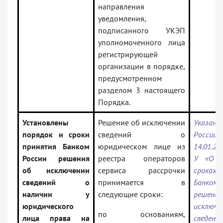
направления
уведомления,
подписанного УКЭП
уполномоченного лица
регистрирующей
организации в порядке,
предусмотренном
разделом 3 настоящего
Порядка.
Установлены
Решение об исключении
Указан
порядок и сроки
сведений о
Росс
принятия Банком
юридическом лице из
14.01.20
России решения
реестра операторов
У «О п
об исключении
сервиса рассрочки
сроках
сведений о
принимается в
Банко
наличии у
следующие сроки:
реше
юридического
исключе
по основаниям,
лица права на
свед