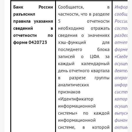
Банк России
Сообщается, в
Информа
разъяснил
частности, что в разделе
сообще
правила указания
5 отчетности
Росс
сведений в
необходимо отражать
составл
отчетности по
сведения о значениях
разд
форме 0420723
хэш-функций для
отчет
последнего блока
форме
записей о ЦФА за
«Свед
каждый календарный
осущест
день отчетного квартала
деятель
в разрезе группы
операт
аналитических
информа
признаков
сист
«Идентификатор
которой
информационной
осущест
системы» по каждой
выпуск
информационной
финансо
системе, в которой
акти