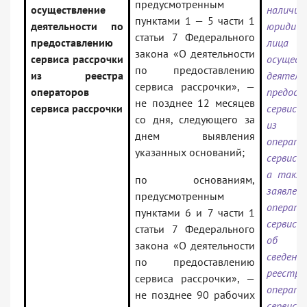
предусмотренным
осуществление
нали
пунктами 1 — 5 части 1
деятельности по
юридиче
статьи 7 Федерального
предоставлению
лица 
закона «О деятельности
сервиса рассрочки
осущест
по предоставлению
из реестра
деятел
сервиса рассрочки», —
операторов
предост
не позднее 12 месяцев
сервиса рассрочки
сервиса
со дня, следующего за
из р
днем выявления
операто
указанных оснований;
сервиса 
а такж
по основаниям,
заявлен
предусмотренным
операто
пунктами 6 и 7 части 1
сервиса
статьи 7 Федерального
об ис
закона «О деятельности
сведени
по предоставлению
реестра
сервиса рассрочки», —
операто
не позднее 90 рабочих
сервиса 