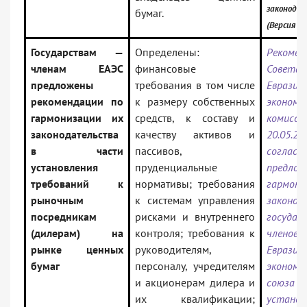
законода
бумаг.
(Версия П
Государствам —
Определены:
Рекомен
членам ЕАЭС
финансовые
Совета
предложены
требования в том числе
Евразий
рекомендации по
к размеру собственных
экономи
гармонизации их
средств, к составу и
коми
законодательства
качеству активов и
20.05.2
в части
пассивов,
согласо
установления
пруденциальные
предло
требований к
нормативы; требования
гармони
рыночным
к системам управления
законод
посредникам
рисками и внутреннего
госуд
(дилерам) на
контроля; требования к
членов
рынке ценных
руководителям,
Евразий
бумаг
персоналу, учредителям
экономи
и акционерам дилера и
союза
их квалификации;
установ