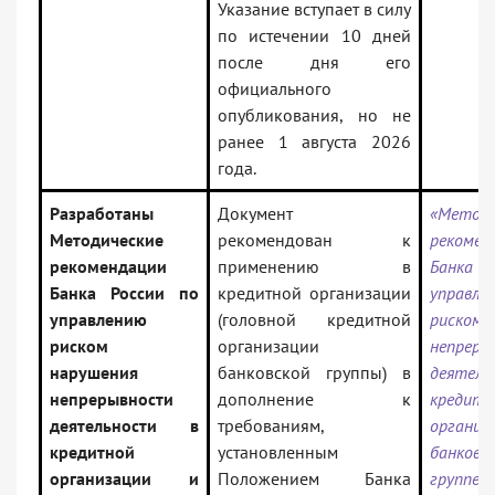
Указание вступает в силу
по истечении 10 дней
после дня его
официального
опубликования, но не
ранее 1 августа 2026
года.
Разработаны
Документ
«Методи
Методические
рекомендован к
рекомен
рекомендации
применению в
Банка 
Банка России по
кредитной организации
управле
управлению
(головной кредитной
риском 
риском
организации
непреры
нарушения
банковской группы) в
деятел
непрерывности
дополнение к
кредитн
деятельности в
требованиям,
орган
кредитной
установленным
банковс
организации и
Положением Банка
групп