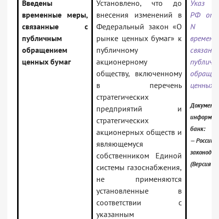
Введены
Установлено, что до
Указ П
временные меры,
внесения изменений в
РФ от 0
связанные с
Федеральный закон «О
N 4
публичным
рынке ценных бумаг» к
временн
обращением
публичному
связ
ценных бумаг
акционерному
публичн
обществу, включенному
обращен
в перечень
ценных 
стратегических
Документ 
предприятий и
информац
стратегических
банк:
акционерных обществ и
— Российс
являющемуся
законода
собственником Единой
(Версия П
системы газоснабжения,
не применяются
установленные в
соответствии с
указанным