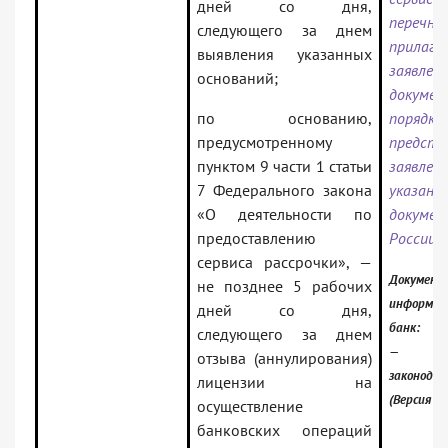
дней со дня,
перечне
следующего за днем
прила
выявления указанных
заявлен
оснований;
докум
по основанию,
порядке
предусмотренному
предста
пунктом 9 части 1 статьи
заяв
7 Федерального закона
указанн
«О деятельности по
докумен
предоставлению
России»
сервиса рассрочки», —
Документ
не позднее 5 рабочих
информац
дней со дня,
банк:
следующего за днем
— Рос
отзыва (аннулирования)
законода
лицензии на
(Версия П
осуществление
банковских операций