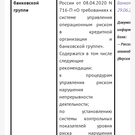
банковской
России от 08.04.2020 N
Банко
группе
716-П «О требованиях к
29.06.20
системе управления
Документ 
операционным риском
информац
в кредитной
банк:
организации и
— Российс
банковской группе».
законода
Содержатся в том числе
(Версия П
следующие
рекомендации:
к процедурам
управления риском
нарушения
непрерывности
деятельности;
по установлению
системы контрольных
показателей уровня
риска нарушения