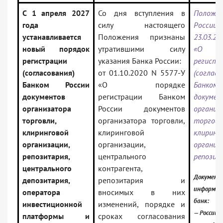
С 1 апреля 2027
Со дня вступления в
Положе
года
силу настоящего
Росс
устанавливается
Положения признаны
23.03.20
новый порядок
утратившими силу
«О п
регистрации
указания Банка России:
регистр
(согласования)
от 01.10.2020 N 5577-У
(согласо
Банком России
«О порядке
Банко
документов
регистрации Банком
докумен
организатора
России документов
организ
торговли,
организатора торговли,
торговл
клиринговой
клиринговой
клиринг
организации,
организации,
организ
репозитария,
центрального
репозит
центрального
контрагента,
Документ 
депозитария,
репозитария и
информац
оператора
вносимых в них
банк:
инвестиционной
изменений, порядке и
— Российс
платформы и
сроках согласования