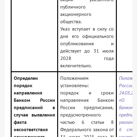
публичного
акционерного
общества.
Указ вступает в силу со
дня его официального
опубликования и
действует до 31 июля
2028 года
включительно.
Определен
Положением
Положе
порядок
установлены:
Росс
направления
порядок и сроки
24.03.20
Банком России
направления Банком
«О нап
предписаний в
России предписания,
Банко
случае выявления
предусмотренного
предпис
факта
частью 6 статьи 8
указанн
несоответствия
Федерального закона от
6 ста
единоличного
31 июля 2025 года N
частя