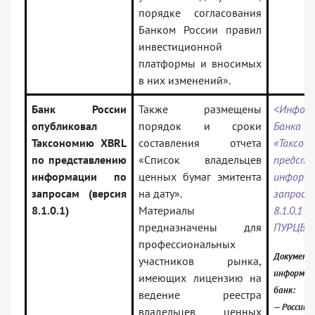
порядке согласования
Банком России правил
инвестиционной
платформы и вносимых
в них изменений».
Банк России
Также размещены
<Инфор
опубликовал
порядок и сроки
Банка
Таксономию XBRL
составления отчета
«Таксо
по представлению
«Список владельцев
предста
информации по
ценных бумаг эмитента
инфор
запросам (версия
на дату».
запрос
8.1.0.1)
Материалы
8.1.0
предназначены для
ПУРЦБ)
профессиональных
Документ 
участников рынка,
информац
имеющих лицензию на
банк:
ведение реестра
— Российс
владельцев ценных