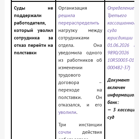
Суды не
Организация
Определение
поддержали
решила
Третьего
работодателя,
перераспределить
кассационного
который уволил
нагрузку между
суда об
сотрудника за
сотрудниками
юрисдикции
отказ перейти на
отдела. Она
01.06.2026 N
полставки
уведомила одного
9890/2026 
из работников об
10RS0003-01-2
изменении
000482-37)
трудового
Документ
договора –
включен
переходе на
информацион
полставки. Он
банк:
отказался, и его
— 3 кассацио
уволили
.
суд
Три инстанции
сочли
действия