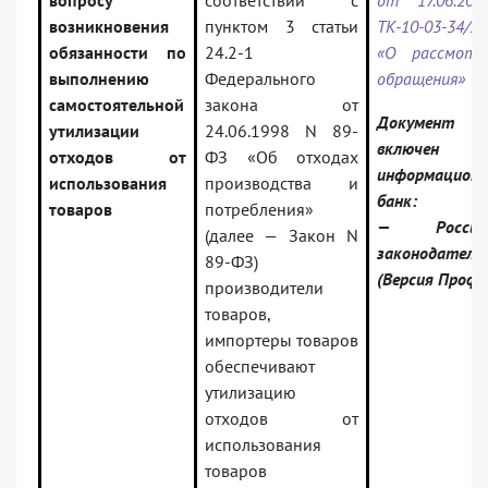
вопросу
соответствии с
от 17.06.20
возникновения
пунктом 3 статьи
ТК-10-03-34/2
обязанности по
24.2-1
«О рассмотр
выполнению
Федерального
обращения»
самостоятельной
закона от
Документ
утилизации
24.06.1998 N 89-
включен
отходов от
ФЗ «Об отходах
информацион
использования
производства и
банк:
товаров
потребления»
— Российс
(далее — Закон N
законодатель
89-ФЗ)
(Версия Проф)
производители
товаров,
импортеры товаров
обеспечивают
утилизацию
отходов от
использования
товаров