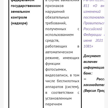
государственном
признаков
811 «О внес
земельном
нарушений
изменени
контроле
обязательных
постановлени
(надзоре)
требований,
Правительств
полученных с
Российской
использованием
Федерации о
средств,
июня 2021 
работающих в
1081»
автоматическом
Документ
режиме, имеющих
включен
функции
информацион
фотосъемки,
банк:
видеозаписи, в том
— Российс
числе беспилотных
законодатель
аппаратов (систем),
(Версия Проф)
в соответствии с
установленным
перечнем