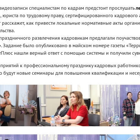
видеозаписи специалистам по кадрам предстоит прослушать
л
а
, юриста по трудовому праву, сертифицированного кадрового 
т расскажет, как привести локальные нормативные акты органи
льства.
 праздничного развлечения кадровикам предлагали поучаство
»
. Задание было опубликовано в майском номере газеты «Терр
тПлюс нашли верный ответ с помощью системы и получили сув
приятий к профессиональному празднику кадровых работнико
 будут новые семинары для повышения квалификации и несер