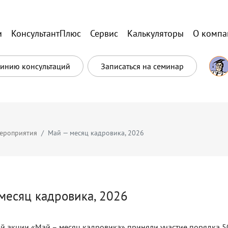
и
КонсультантПлюс
Сервис
Калькуляторы
О компа
Линию консультаций
Записаться на семинар
ероприятия
Май — месяц кадровика, 2026
месяц кадровика, 2026
й акции «Май – месяц кадровика» приняли участие порядка 