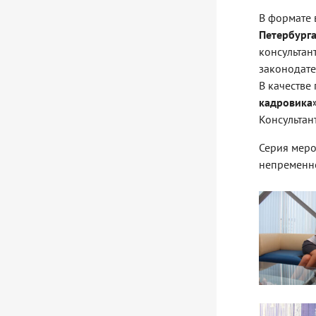
В формате 
Петербург
консультан
законодате
В качестве
кадровика
Консультан
Серия меро
непременно