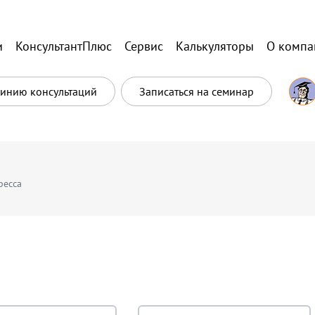
и
КонсультантПлюс
Сервис
Калькуляторы
О компа
Линию консультаций
Записаться на семинар
ресса