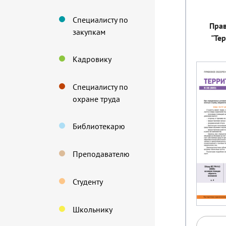
Специалисту по
Пра
закупкам
"Те
Кадровику
Специалисту по
охране труда
Библиотекарю
Преподавателю
Студенту
Школьнику